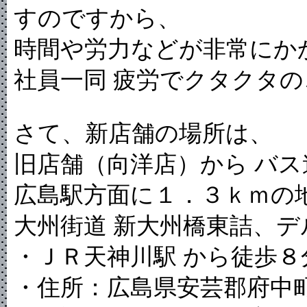
すのですから、
時間や労力などが非常にか
社員一同 疲労でクタクタ
さて、新店舗の場所は、
旧店舗（向洋店）から バス
広島駅方面に１．３ｋｍの
大州街道 新大州橋東詰、デ
・ＪＲ天神川駅 から徒歩８
・住所：広島県安芸郡府中