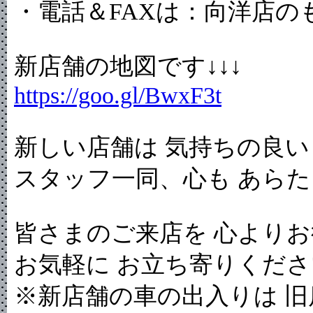
・電話＆FAXは：向洋店の
新店舗の地図です↓↓↓
https://goo.gl/BwxF3t
新しい店舗は 気持ちの良
スタッフ一同、心も あら
皆さまのご来店を 心より
お気軽に お立ち寄りくだ
※新店舗の車の出入りは 