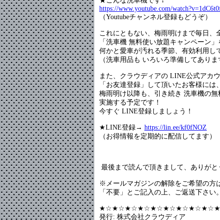
★こんな洗車機です↓
https://www.youtube.com/watch?v=1dC6
（Youtubeチャンネル登録もどうぞ）
これにともない、梅雨明けまで毎日、
「洗車機 無料使い放題キャンペーン」
何かと愛車が汚れる季節、有効利用し
（洗車用品も いろいろ準備してありま
また、クラウディアの LINE公式アカ
「お友達登録」して頂いたお客様には
梅雨明け以降も、引き続き 洗車機の無
実施する予定です！
今すぐ LINE登録しましょう！
★LINE登録→
https://lin.ee/kf0fNOZ
（お得情報を定期的に配信してます）
最後まで読んで頂きまして、ありがと
※メールマガジンの解除をご希望の方
「不要」とご記入の上、ご返送下さい
★☆★☆★☆★☆★☆★☆★☆★☆★☆
発行: 株式会社クラウディア