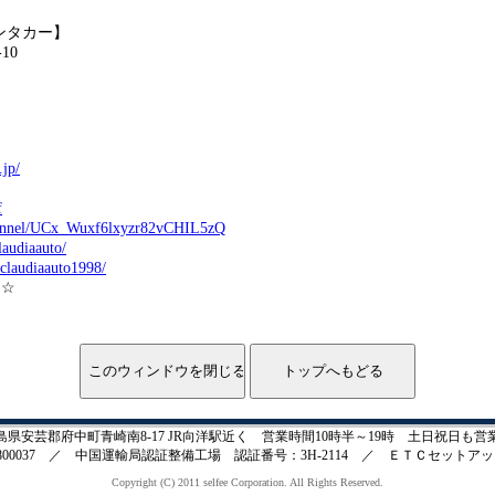
ンタカー】
10
.jp/
f
hannel/UCx_Wuxf6lxyzr82vCHIL5zQ
audiaauto/
claudiaauto1998/
★☆
5 広島県安芸郡府中町青崎南8-17 JR向洋駅近く 営業時間10時半～19時 土日祝日も営
00037 ／ 中国運輸局認証整備工場 認証番号：3H-2114 ／ ＥＴＣセットアップ登
Copyright (C) 2011 selfee Corporation. All Rights Reserved.