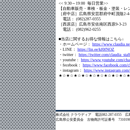
<< 9:30～19:00 毎日営業>>
【自動車販売・車検・板金・塗装・レ
［府中店］広島県安芸郡府中町茂陰2-4-
電話： (082)287-0355
［西原店］広島市安佐南区西原9-3-23
電話： (082)962-0255
■当店に関するお得な情報はこちら↓
・ホームページ：
https://www.claudia.ne
・LINE：
https://lin.ee/kf0fNOZ
・twitter：
https://twitter.com/claudia_staf
・youtube：
https://www.youtube.com/c
・fecebook：
https://www.facebook.com/cl
・instagram：
https://www.instagram.com/
★☆★☆★☆★☆★☆★☆★☆★☆★☆
株式会社 クラウディア 電話082-287-035
広島県公安委員会 古物商許可証番号 7310198