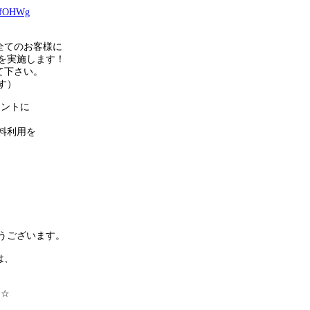
t0fOHWg
全てのお客様に
を実施します！
て下さい。
す）
ウントに
、
料利用を
うございます。
は、
。
★☆