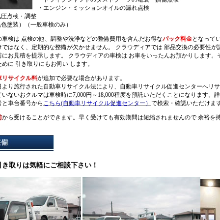
・エンジン・ミッションオイルの漏れ点検
気圧点検・調整
黒色塗装）（一般車検のみ）
の車検は 点検の他、調整や洗浄などの整備費用を含んだお得な
パック料金
となって
けではなく、定期的な整備が欠かせません。 クラウディアでは 部品交換の必要性が
前にお見積を提示します。 クラウディアの車検は お車をいったんお預かりします。
めに 引き取りにもお伺い します。
車リサイクル料
が追加で必要な場合があります。
月1日より施行された自動車リサイクル法により、自動車リサイクル促進センターへリ
いないおクルマは車検時に7,000円～18,000程度を預託いただくことになります。
号と車台番号から
こちら(自動車リサイクル促進センター）
で検索・確認いただけま
前
から受けることができます。早く受けても有効期間は短縮されませんので 余裕を
引き取りは気軽にご相談下さい！