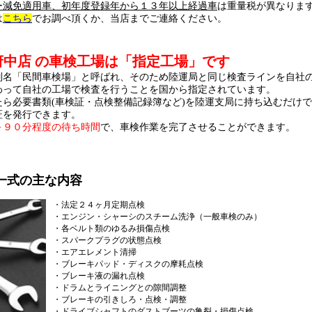
ー減免適用車、初年度登録年から１３年以上経過車
は重量税が異なりま
は
こちら
でお調べ頂くか、
当店までご連絡ください。
府中店 の車検工場は「指定工場」です
別名「民間車検場」と呼ばれ、そのため陸運局と同じ検査ラインを自社
わって自社の工場で検査を行うことを国から指定されています。
たら必要書類(車検証・点検整備記録簿など)を陸運支局に持ち込むだけ
証を発行できます。
～９０分程度の待ち時間
で、車検作業を完了させることができます。
一式の主な内容
・法定２４ヶ月定期点検
・エンジン・シャーシのスチーム洗浄（一般車検のみ）
・各ベルト類のゆるみ損傷点検
・スパークプラグの状態点検
・エアエレメント清掃
・ブレーキパッド・ディスクの摩耗点検
・ブレーキ液の漏れ点検
・ドラムとライニングとの隙間調整
・ブレーキの引きしろ・点検・調整
・ドライブシャフトのダストブーツの亀裂・損傷点検