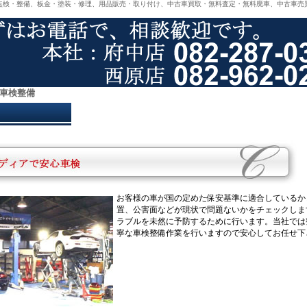
点検・整備、板金・塗装・修理、用品販売・取り付け、中古車買取・無料査定・無料廃車、中古車売
車検整備
お客様の車が国の定めた保安基準に適合しているか
置、公害面などが現状で問題ないかをチェックしま
ラブルを未然に予防するために行います。当社では
寧な車検整備作業を行いますので安心してお任せ下