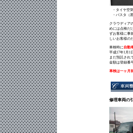
・タイヤ空
・パスタ（
クラウディア
めには点検だ
ずお客様に事
しいお客様のた
車検時に
自動
平成17年1
まだ預託されて
金額は登録番
車検は一ヶ月
修理車両の