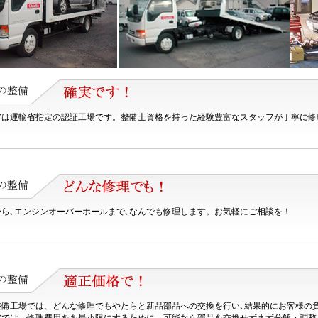
アは運輸省指定の認証工場です。整備士資格を持った経験豊富なスタッフが丁寧に修
から､エンジンオーバーホールまで､なんでも修理します。お気軽にご相談を！
整備工場では、どんな修理でもやたらと新品部品への交換を行い､結果的にお客様