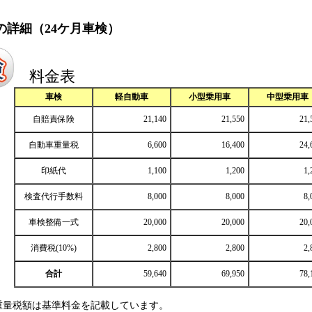
の詳細（24ケ月車検）
料金表
車検
軽自動車
小型乗用車
中型乗用車
自賠責保険
21,140
21,550
21,
自動車重量税
6,600
16,400
24,
印紙代
1,100
1,200
1,
検査代行手数料
8,000
8,000
8,
車検整備一式
20,000
20,000
20,
消費税(10%)
2,800
2,800
2,
合計
59,640
69,950
78,
税額は基準料金を記載しています。