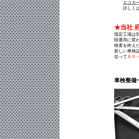
エコカ
詳しく
★当社 
指定工場は
陸運局に変
検査を終え
新しい車検
従って
６０
車検整備