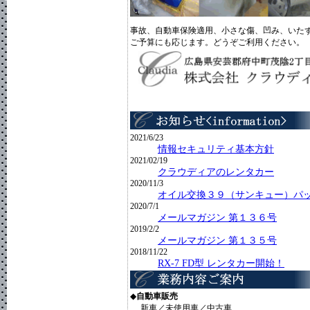
事故、自動車保険適用、小さな傷、凹み、いた
ご予算にも応じます。どうぞご利用ください。
2021/6/23
情報セキュリティ基本方針
2021/02/19
クラウディアのレンタカー
2020/11/3
オイル交換３９（サンキュー）パ
2020/7/1
メールマガジン 第１３６号
2019/2/2
メールマガジン 第１３５号
2018/11/22
RX-7 FD型 レンタカー開始！
2018/06/20
メールマガジン 第１３４号
◆
自動車販売
2018/04/27
新車／未使用車／中古車
メールマガジン 第１３３号