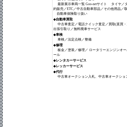
最新展示車両一覧 Goo-netサイト タイヤ／
2018/03/30
約販売／ETC／中古自動車部品／その他用品／
メールマガジン 第１３２号
2018/02/09
自動車保険取り扱い
メールマガジン 第１３１号
◆
自動車買取
中古車査定／電話クイック査定／買取(直買・
前頁
次頁
出張引取り／無料廃車サービス
◆
車検
車検／法定点検／整備
◆
修理
板金／塗装／修理／ ロータリーエンジンオー
ール
◆
レンタカーサービス
◆
レッカーサービス
◆
代行
中古車オークション入札、中古車オークショ